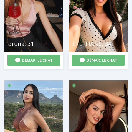
Bruna
,
31
STEPHANE
,
34
DÉMAR. LE CHAT
DÉMAR. LE CHAT