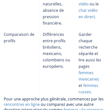
naturelles,
vidéo
ou le
absence de
chat vidéo
pression
en direct
.
financière.
Comparaison de
Différences
Garder
profils
entre profils
chaque
brésiliens,
recherche
mexicains,
séparée et
colombiens ou
lire aussi les
européens.
pages
femmes
mexicaines
et
femmes
russes
.
Pour une approche plus générale, commencez par les
rencontres en ligne
ou comparez avec une autre
direction internationale comme
femmes ukrainiennes
.