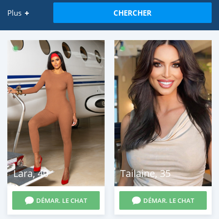
Plus
CHERCHER
Lara
,
40
Tailaine
,
35
DÉMAR. LE CHAT
DÉMAR. LE CHAT