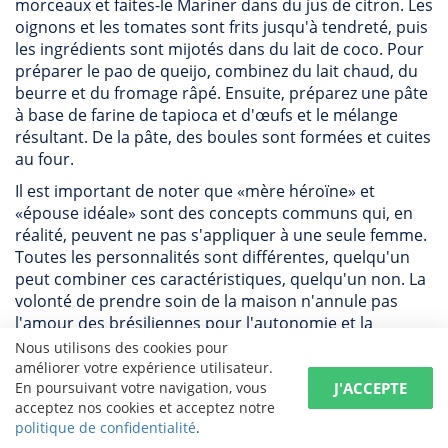
morceaux et faites-le Mariner dans du jus de citron. Les
oignons et les tomates sont frits jusqu'à tendreté, puis
les ingrédients sont mijotés dans du lait de coco. Pour
préparer le pao de queijo, combinez du lait chaud, du
beurre et du fromage râpé. Ensuite, préparez une pâte
à base de farine de tapioca et d'œufs et le mélange
résultant. De la pâte, des boules sont formées et cuites
au four.
Il est important de noter que «mère héroïne» et
«épouse idéale» sont des concepts communs qui, en
réalité, peuvent ne pas s'appliquer à une seule femme.
Toutes les personnalités sont différentes, quelqu'un
peut combiner ces caractéristiques, quelqu'un non. La
volonté de prendre soin de la maison n'annule pas
l'amour des brésiliennes pour l'autonomie et la
construction d'une carrière. Il y a des femmes qui
Nous utilisons des cookies pour
valorisent leur liberté avant tout.
améliorer votre expérience utilisateur.
J'ACCEPTE
En poursuivant votre navigation, vous
acceptez nos cookies et acceptez notre
Où et comment rencontrer des
politique de confidentialité
.