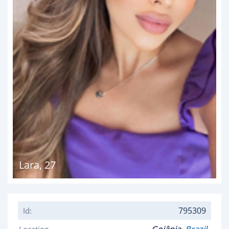
Lara
,
27
795309
Id: