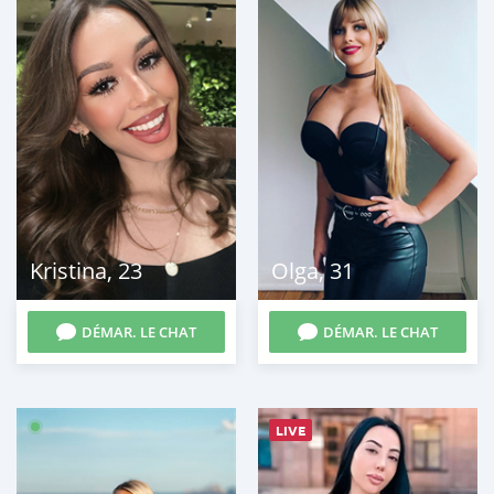
Kristina
,
23
Olga
,
31
DÉMAR. LE CHAT
DÉMAR. LE CHAT
LIVE