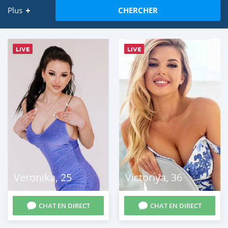
Plus
CHERCHER
LIVE
LIVE
Veronika
,
25
Victoriya
,
36
CHAT EN DIRECT
CHAT EN DIRECT