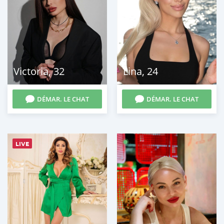
Victoria
,
32
Lina
,
24
DÉMAR. LE CHAT
DÉMAR. LE CHAT
LIVE