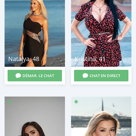
Natalya
,
48
Kristina
,
41
DÉMAR. LE CHAT
CHAT EN DIRECT