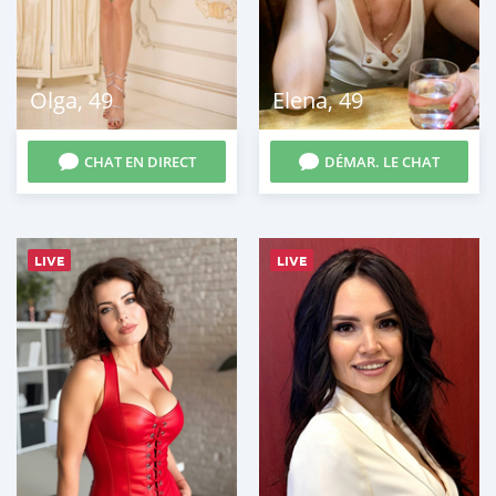
Olga
,
49
Elena
,
49
CHAT EN DIRECT
DÉMAR. LE CHAT
LIVE
LIVE