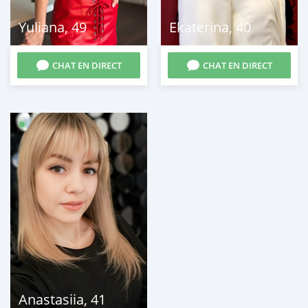
Yuliana
,
49
Ekaterina
,
40
CHAT EN DIRECT
CHAT EN DIRECT
Anastasiia
,
41