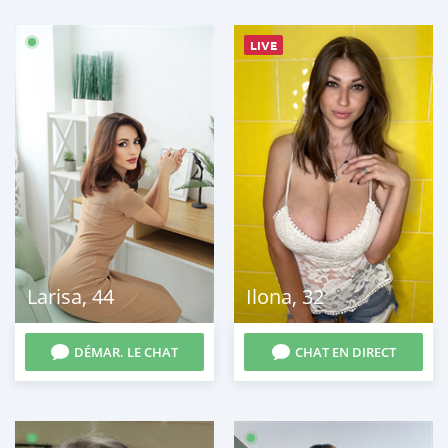
LIVE
Larisa
,
44
Ilona
,
32
DÉMAR. LE CHAT
CHAT EN DIRECT