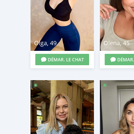
Olga
,
49
Olena
,
45
DÉMAR. LE CHAT
DÉMAR.