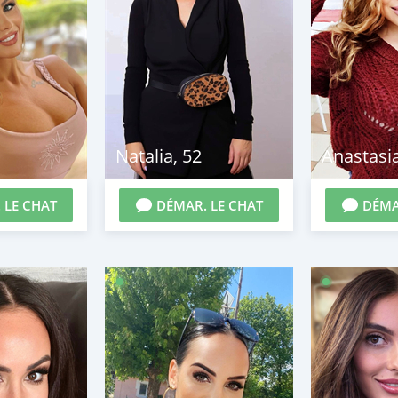
Natalia
,
52
Anastasi
 LE CHAT
DÉMAR. LE CHAT
DÉMA