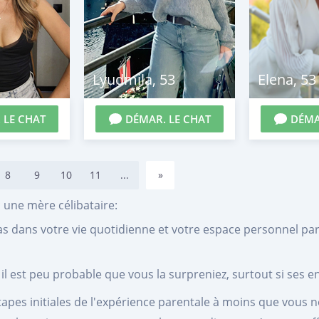
Lyudmila
,
53
Elena
,
53
 LE CHAT
DÉMAR. LE CHAT
DÉMA
8
9
10
11
...
»
 une mère célibataire:
pas dans votre vie quotidienne et votre espace personnel par
t il est peu probable que vous la surpreniez, surtout si ses e
étapes initiales de l'expérience parentale à moins que vous 