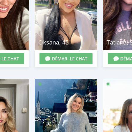
Oksana
,
45
Tatiana
,
 LE CHAT
DÉMAR. LE CHAT
DÉMA