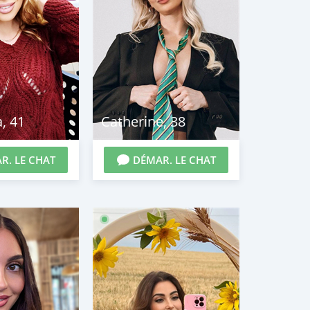
a
,
41
Catherine
,
38
R. LE CHAT
DÉMAR. LE CHAT