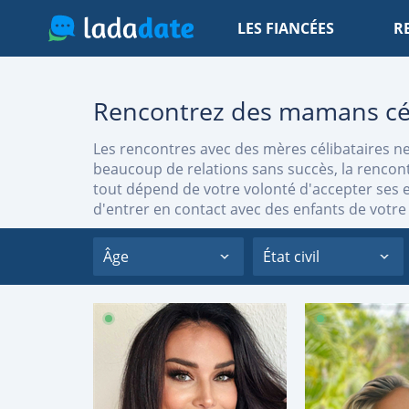
LES FIANCÉES
R
Rencontrez des mamans céli
Les rencontres avec des mères célibataires n
beaucoup de relations sans succès, la rencontr
tout dépend de votre volonté d'accepter ses e
d'entrer en contact avec des enfants de votre 
Âge
État civil