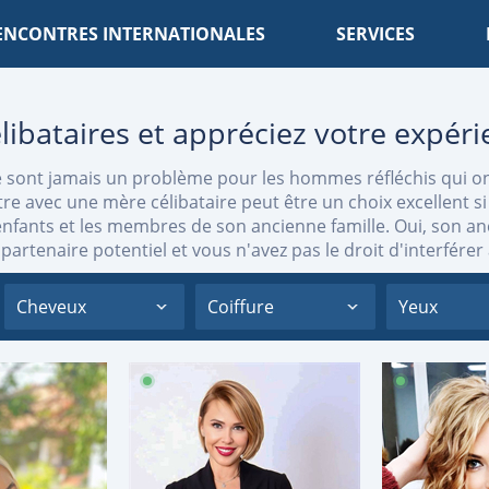
ENCONTRES INTERNATIONALES
SERVICES
bataires et appréciez votre expéri
e sont jamais un problème pour les hommes réfléchis qui on
e avec une mère célibataire peut être un choix excellent si
nfants et les membres de son ancienne famille. Oui, son anci
partenaire potentiel et vous n'avez pas le droit d'interfére
Cheveux
Coiffure
Yeux