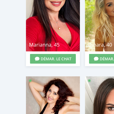
Marianna
,
45
Dinara
,
40
DÉMAR. LE CHAT
DÉMAR.