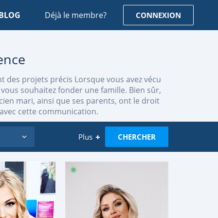
BLOG
Déjà le membre?
CONNEXION
ence
t des projets précis Lorsque vous avez vécu
 vous souhaitez fonder une famille. Bien sûr,
en mari, ainsi que ses parents, ont le droit
r avec cette communication.
Plus
CHERCHER