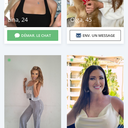
Lina
,
24
Olga
,
45
DÉMAR. LE CHAT
ENV. UN MESSAGE