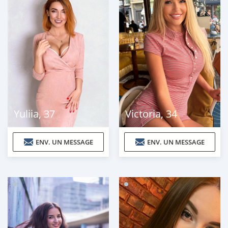
Yuliia
,
37
Victoria
,
34
ENV. UN MESSAGE
ENV. UN MESSAGE