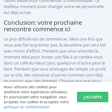
raison idéale pour commencer à communiquer. Le
meilleur moment pour changer votre vie personnelle
est déjà arrivé.
Conclusion: votre prochaine
rencontre commence ici
Le plus difficile est de commencer. Mais une fois que
vous avez fait le premier pas, le deuxième pas sera fait
avec moins d'effort. Pendant que vous attendez le
moment idéal pour inviter une fille à un rendez-vous
dans un café du Vieux Lyon, quelqu'un d'autre peut le
faire. Pendant que vous envisagez de remplir un profil
sur le site, des centaines d'autres hommes sont déjà
en contact avec des femmes. Chaque jour que vous
passez sans prendre aucune mesure est une journée
Nous utilisons des cookies pour
améliorer votre expérience utilisateur.
que vous pourriez passer en compagnie agréable ou
J'ACCEPTE
En poursuivant votre navigation, vous
dans les bras d'une femme bien — aimée.
acceptez nos cookies et acceptez notre
politique de confidentialité
.
Autres rencontres locales à découvrir