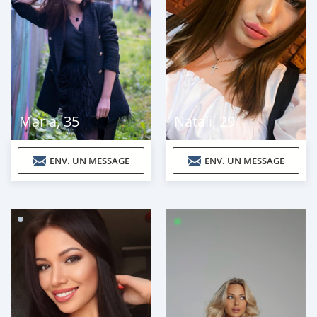
Maria
,
35
Natali
,
29
ENV. UN MESSAGE
ENV. UN MESSAGE