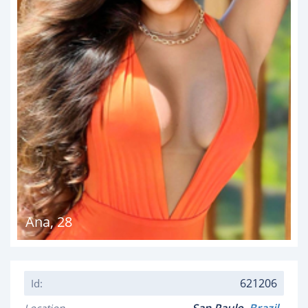
Ana
,
28
621206
Id: