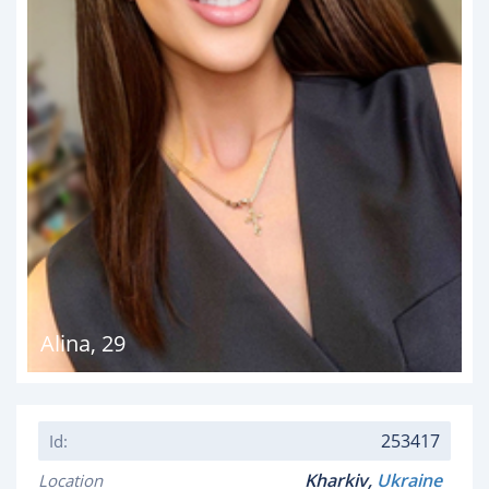
Alina
,
29
253417
Id:
Kharkiv,
Ukraine
Location