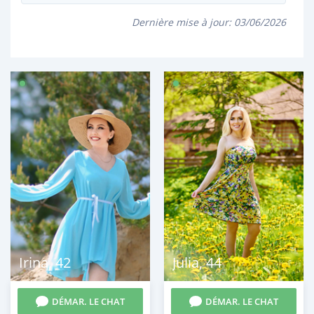
Dernière mise à jour:
03/06/2026
Irina
,
42
Julia
,
44
DÉMAR. LE CHAT
DÉMAR. LE CHAT