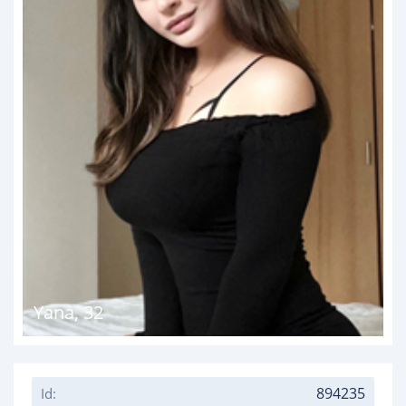
Yana
,
32
894235
Id: