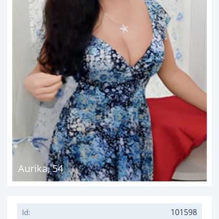
Aurika
,
54
101598
Id: