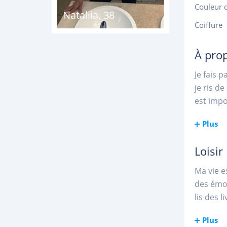
Couleur 
Nataliia
,
38
Coiffure
À pro
Je fais 
je ris d
est impo
Plus
Loisir
Ma vie e
des émot
lis des 
Plus