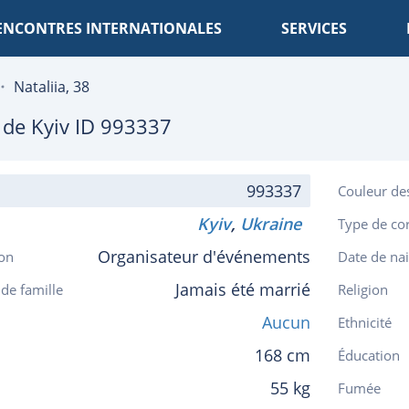
ENCONTRES INTERNATIONALES
SERVICES
Nataliia, 38
, de
Kyiv
ID 993337
993337
Couleur de
Kyiv
,
Ukraine
Type de co
Organisateur d'événements
on
Date de na
Jamais été marrié
 de famille
Religion
Aucun
Ethnicité
168 cm
Éducation
55 kg
Fumée