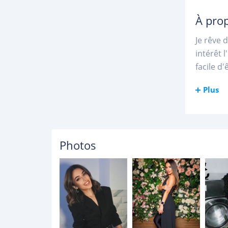
À pro
Je rêve 
intérêt 
facile d
Plus
Photos