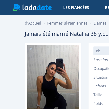
LES FIANCÉES
R
d'Accueil
Femmes ukrainiennes
Dames
Jamais été marrié
Nataliia
38
y.o.
Id:
Location
Occupati
Situation
Enfants
Taille
Poids