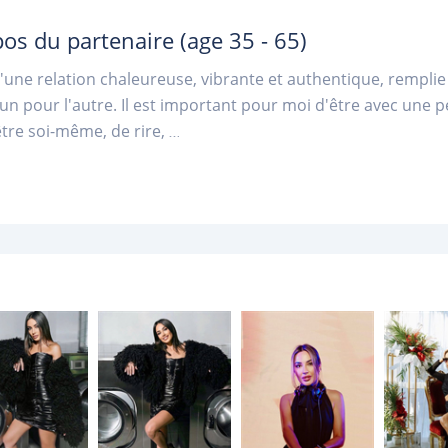
pos du partenaire
(age 35 - 65)
d'une relation chaleureuse, vibrante et authentique, remplie 
l'un pour l'autre. Il est important pour moi d'être avec une 
'être soi-même, de rire,
...