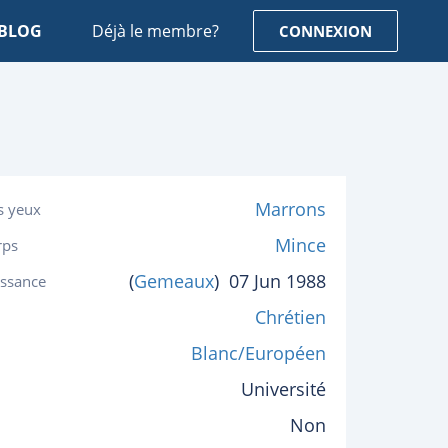
BLOG
Déjà le membre?
CONNEXION
Marrons
s yeux
Mince
rps
(
Gemeaux
)
07 Jun 1988
issance
Chrétien
Blanc/Européen
Université
Non