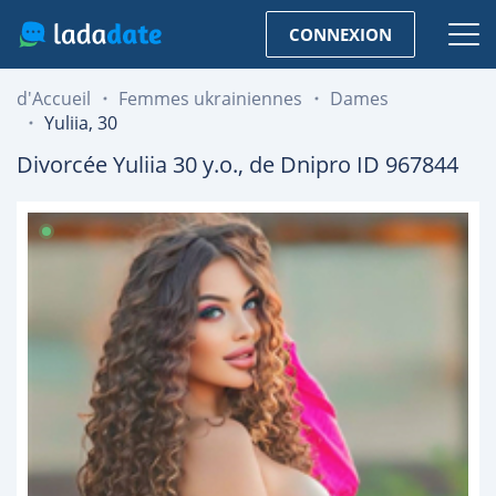
CONNEXION
d'Accueil
Femmes ukrainiennes
Dames
Yuliia, 30
Divorcée
Yuliia
30
y.o., de
Dnipro
ID 967844