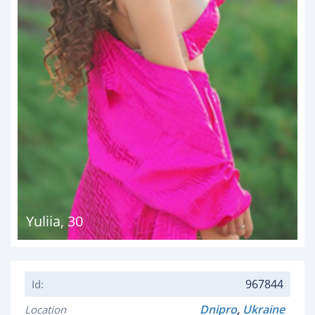
Yuliia
,
30
967844
Id:
Dnipro
,
Ukraine
Location