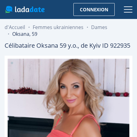
CONNEXION
d'Accueil
Femmes ukrainiennes
Dames
Oksana, 59
Célibataire
Oksana
59
y.o., de
Kyiv
ID 922935