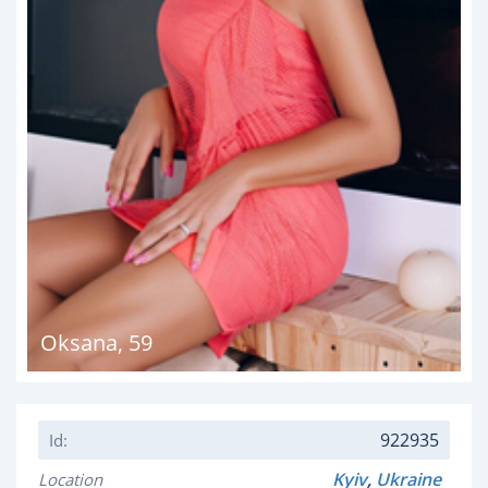
Oksana
,
59
922935
Id:
Kyiv
,
Ukraine
Location