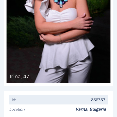
Irina
,
47
836337
Id:
Varna,
Bulgaria
Location