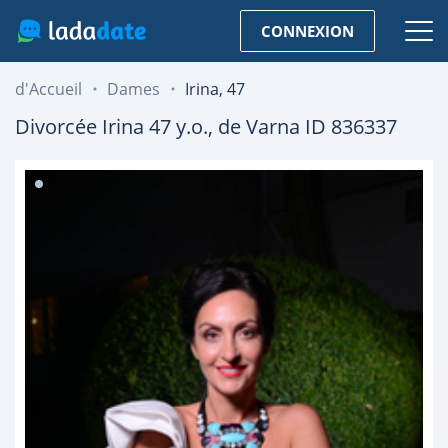
CONNEXION
d'Accueil
Dames
Irina, 47
Divorcée
Irina
47
y.o., de
Varna
ID 836337