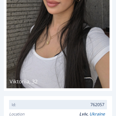
Viktoriia
,
32
762057
Id:
Lviv,
Ukraine
Location