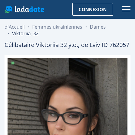
CONNEXION
d'Accueil
Femmes ukrainiennes
Dames
Viktoriia, 32
Célibataire
Viktoriia
32
y.o., de
Lviv
ID 762057