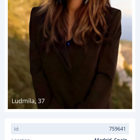
Ludmila
,
37
759641
Id: