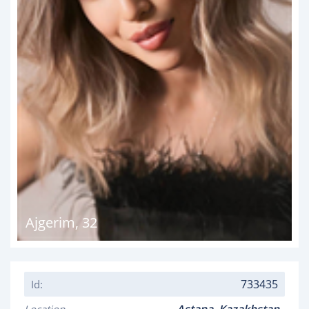
Ajgerim
,
32
733435
Id: