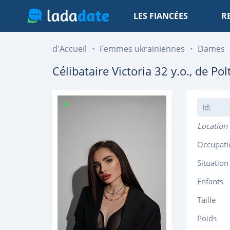
LES FIANCÉES
R
d'Accueil
Femmes ukrainiennes
Dames
Célibataire
Victoria
32
y.o., de
Pol
Id:
Location
Occupati
Situation
Enfants
Taille
Poids