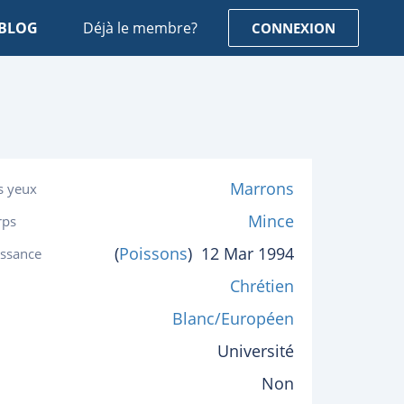
BLOG
Déjà le membre?
CONNEXION
Marrons
s yeux
Mince
rps
(
Poissons
)
12 Mar 1994
issance
Chrétien
Blanc/Européen
Université
Non