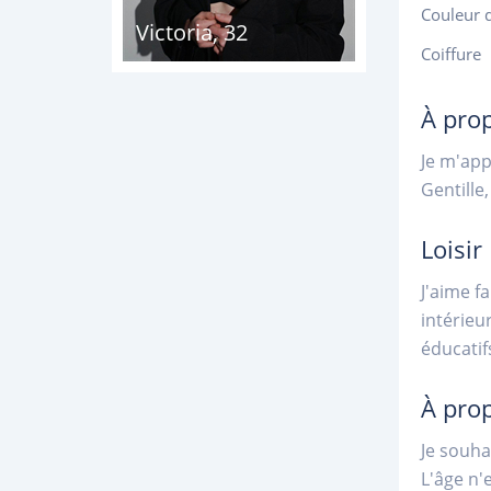
Couleur 
Victoria
,
32
Coiffure
À pro
Je m'app
Gentille
Loisir
J'aime f
intérieu
éducatif
À pro
Je souha
L'âge n'