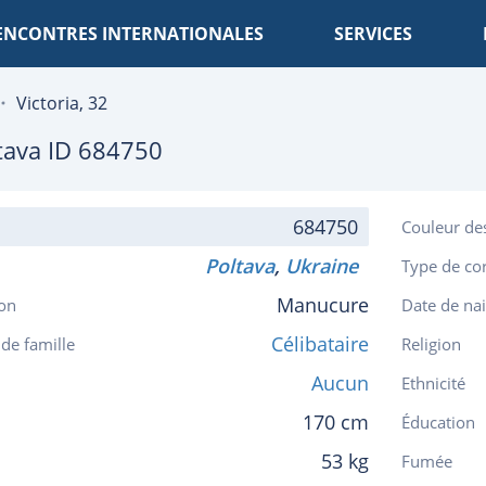
ENCONTRES INTERNATIONALES
SERVICES
Victoria, 32
tava
ID 684750
684750
Couleur de
Poltava
,
Ukraine
Type de co
Manucure
on
Date de na
Célibataire
 de famille
Religion
Aucun
Ethnicité
170 cm
Éducation
53 kg
Fumée