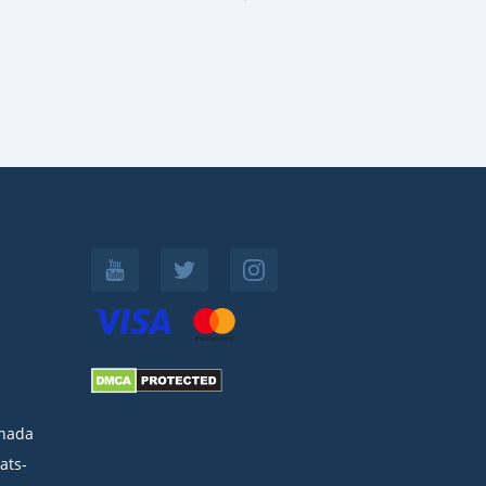
:
nada
ats-