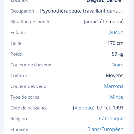
Belgrad,
Serbia
Location
Psychothérapeute travaillant dans la production cinématographique
Occupation
Jamais été marrié
Situation de famille
Aucun
Enfants
170 cm
Taille
59 kg
Poids
Noirs
Couleur de cheveux
Moyens
Coiffure
Marrons
Couleur des yeux
Mince
Type de corps
(
Verseau
)
07 Feb 1991
Date de naissance
Catholique
Religion
Blanc/Européen
Ethnicité