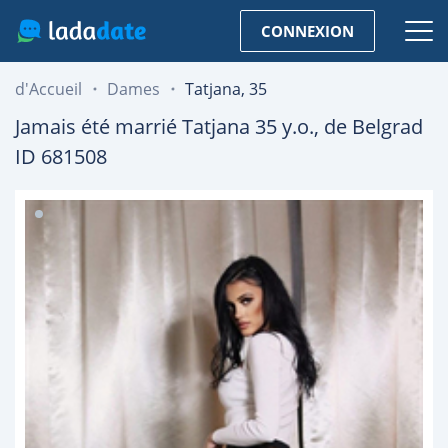
CONNEXION
d'Accueil
Dames
Tatjana, 35
Jamais été marrié
Tatjana
35
y.o., de
Belgrad
ID 681508