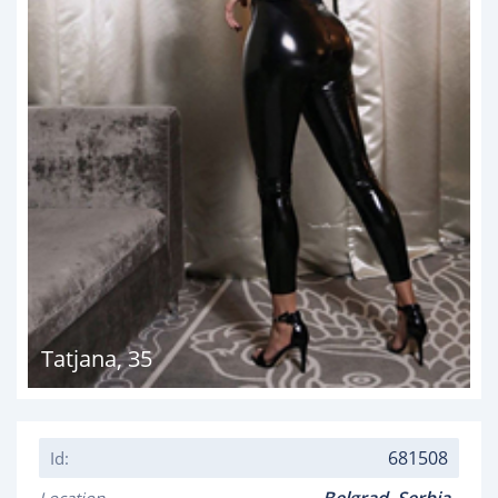
Tatjana
,
35
681508
Id: