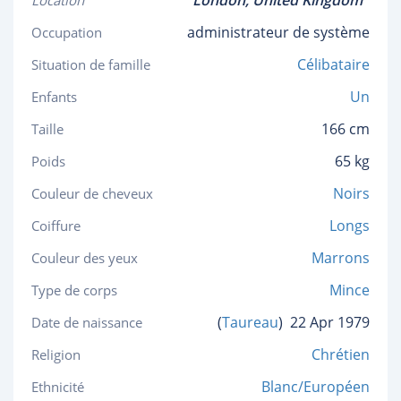
London,
United Kingdom
Location
administrateur de système
Occupation
Célibataire
Situation de famille
Un
Enfants
166 cm
Taille
65 kg
Poids
Noirs
Couleur de cheveux
Longs
Coiffure
Marrons
Couleur des yeux
Mince
Type de corps
(
Taureau
)
22 Apr 1979
Date de naissance
Chrétien
Religion
Blanc/Européen
Ethnicité