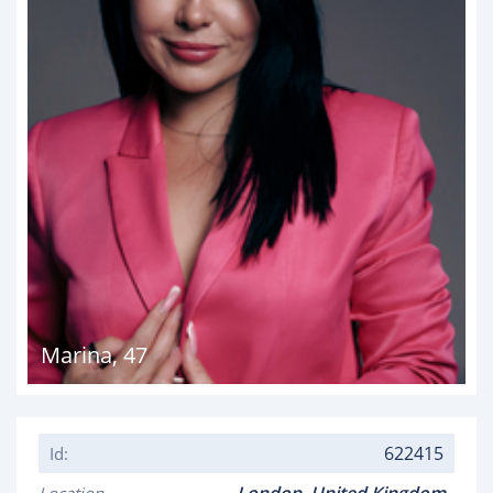
Marina
,
47
622415
Id: