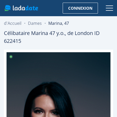
CONNEXION
d'Accueil
Dames
Marina, 47
Célibataire
Marina
47
y.o., de
London
ID
622415