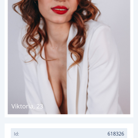
Viktoria
,
23
618326
Id: