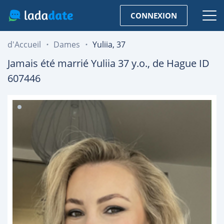
CONNEXION
d'Accueil
Dames
Yuliia, 37
Jamais été marrié
Yuliia
37
y.o., de
Hague
ID
607446