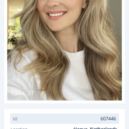
Yuliia
,
37
607446
Id: