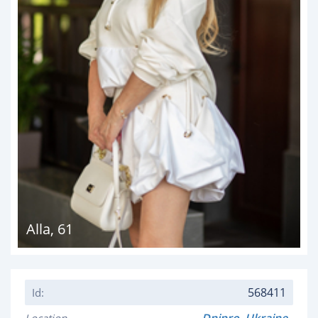
Alla
,
61
568411
Id: