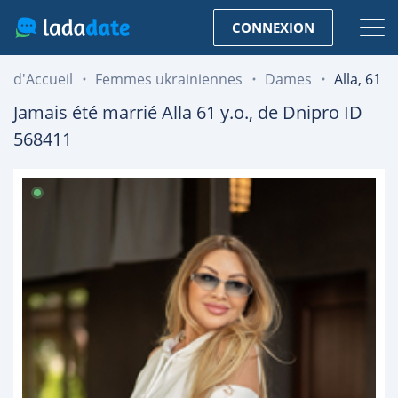
CONNEXION
d'Accueil
Femmes ukrainiennes
Dames
Alla, 61
Jamais été marrié
Alla
61
y.o., de
Dnipro
ID
568411