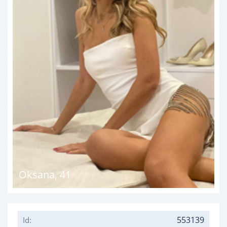
Oksana
,
41
553139
Id: