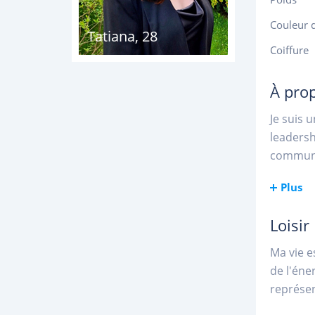
Couleur 
Tatiana
,
28
Coiffure
À pro
Je suis 
leadersh
commun a
Plus
Loisir
Ma vie e
de l'éne
représen