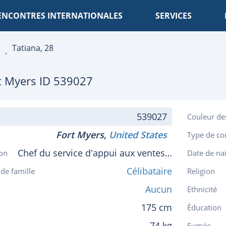
ENCONTRES INTERNATIONALES
SERVICES
Tatiana, 28
t Myers
ID 539027
539027
Couleur de
Fort Myers,
United States
Type de co
Chef du service d'appui aux ventes des entreprises
on
Date de na
Célibataire
 de famille
Religion
Aucun
Ethnicité
175 cm
Éducation
74 kg
Fumée