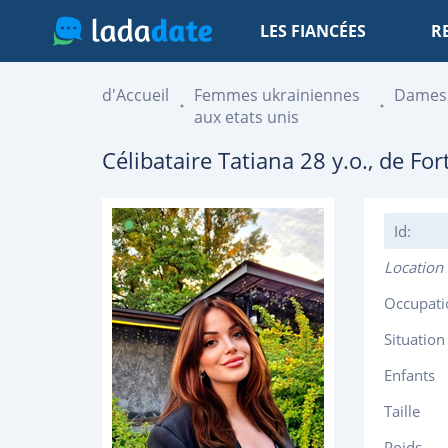
LES FIANCÉES
R
d'Accueil
Femmes ukrainiennes
Dames
aux etats unis
Célibataire
Tatiana
28
y.o., de
For
Id:
Location
Occupati
Situation
Enfants
Taille
Poids