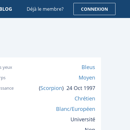
BLOG
Déjà le membre?
CONNEXION
Bleus
s yeux
Moyen
rps
(
Scorpion
)
24 Oct 1997
issance
Chrétien
Blanc/Européen
Université
Non