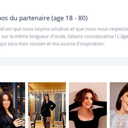
pos du partenaire
(age 18 - 80)
iel est que nous soyons sincères et que nous nous respect
ur la même longueur d'onde, faisons connaissance ! L'âge 
i sera mon soutien et ma source d'inspiration.