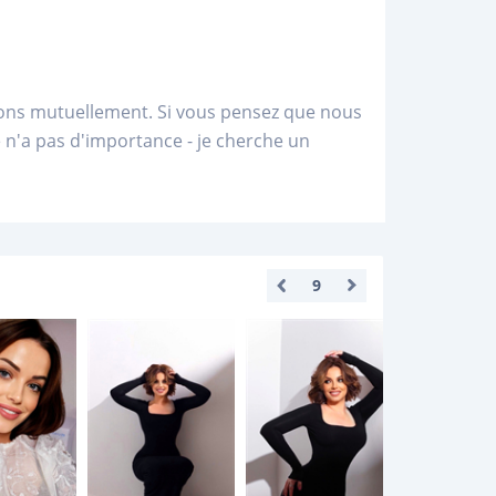
ions mutuellement. Si vous pensez que nous
n'a pas d'importance - je cherche un
9