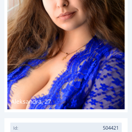
Aleksandra
,
27
504421
Id: