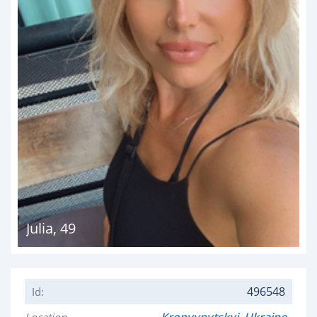
Julia
,
49
496548
Id: