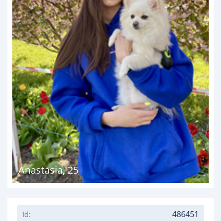
Anastasia
,
25
486451
Id: