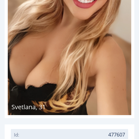
Svetlana
,
31
477607
Id: