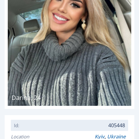
Darina
,
24
405448
Id:
Kyiv
,
Ukraine
Location