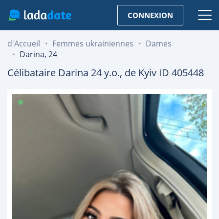
CONNEXION
d'Accueil
Femmes ukrainiennes
Dames
Darina, 24
Célibataire
Darina
24
y.o., de
Kyiv
ID 405448