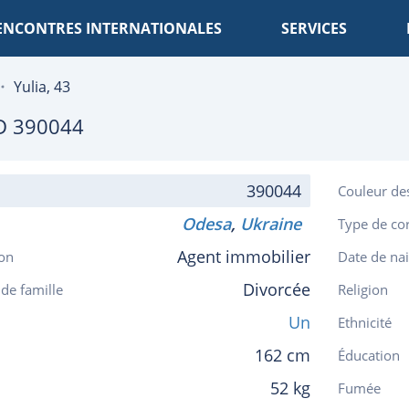
ENCONTRES INTERNATIONALES
SERVICES
Yulia, 43
D 390044
390044
Couleur de
Odesa
,
Ukraine
Type de co
Agent immobilier
on
Date de na
Divorcée
 de famille
Religion
Un
Ethnicité
162 cm
Éducation
52 kg
Fumée