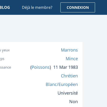
BLOG
Déjà le membre?
CONNEXION
Marrons
s yeux
Mince
rps
(
Poissons
)
11 Mar 1983
issance
Chrétien
Blanc/Européen
Université
Non