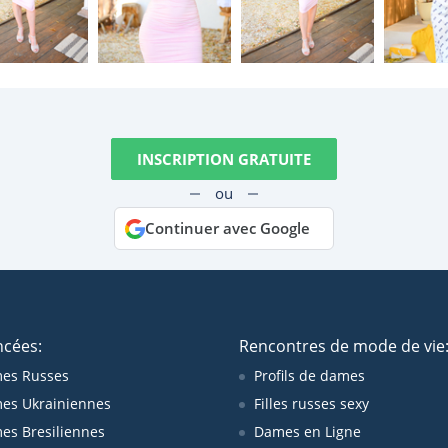
INSCRIPTION GRATUITE
ou
Continuer avec Google
ncées:
Rencontres de mode de vie
es Russes
Profils de dames
es Ukrainiennes
Filles russes sexy
s Bresiliennes
Dames en Ligne