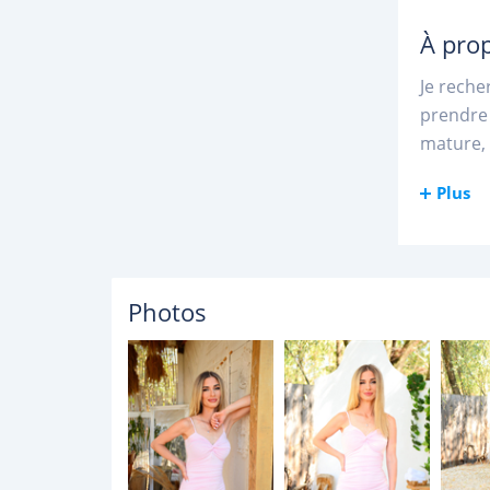
À pro
Je reche
prendre 
mature, 
Plus
Photos