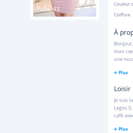
Couleur 
Yulia
,
43
Coiffure
À pro
Bonjour,
mon cœur
une nouv
Plus
Loisir
Je suis 
Legos !)
café ave
Plus