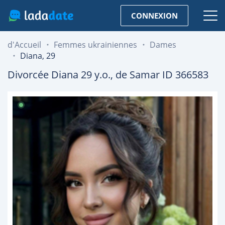
CONNEXION
d'Accueil
Femmes ukrainiennes
Dames
Diana, 29
Divorcée
Diana
29
y.o., de
Samar
ID 366583