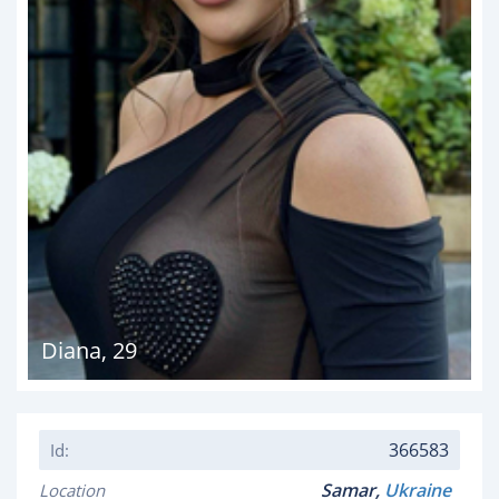
Diana
,
29
366583
Id:
Samar,
Ukraine
Location