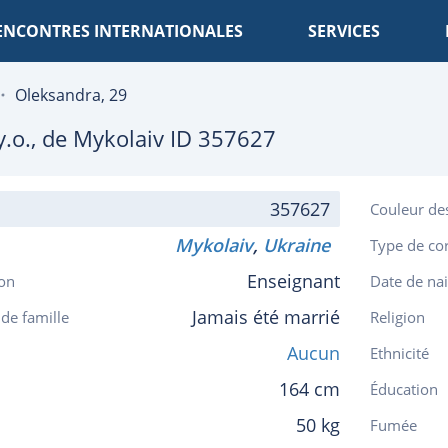
ENCONTRES INTERNATIONALES
SERVICES
Oleksandra, 29
.o., de
Mykolaiv
ID 357627
357627
Couleur de
Mykolaiv
,
Ukraine
Type de co
Enseignant
on
Date de na
Jamais été marrié
 de famille
Religion
Aucun
Ethnicité
164 cm
Éducation
50 kg
Fumée