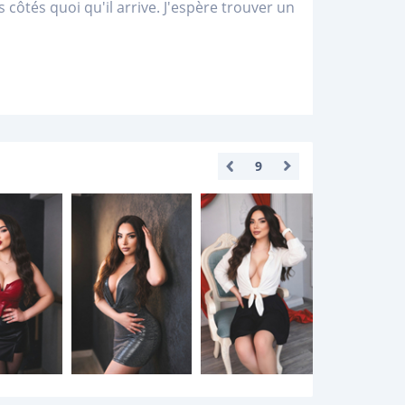
côtés quoi qu'il arrive. J'espère trouver un
9