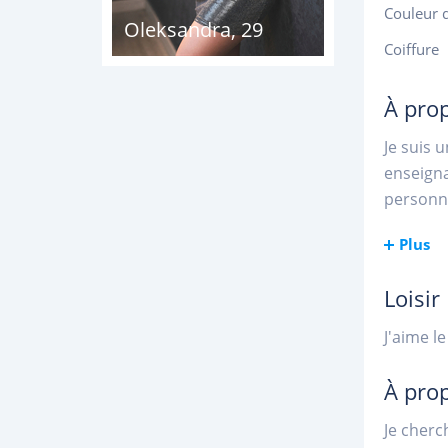
Couleur 
Oleksandra
,
29
Coiffure
À pro
Je suis 
enseigna
personne
Plus
Loisir
J'aime le
À pro
Je cherc