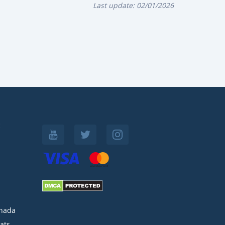
Last update:
02/01/2026
:
nada
ats-