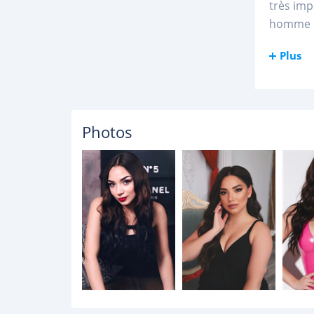
très imp
homme o
Plus
Photos