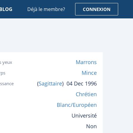
BLOG
Déjà le membre?
CONNEXION
Marrons
s yeux
Mince
rps
(
Sagittaire
)
04 Dec 1996
issance
Chrétien
Blanc/Européen
Université
Non