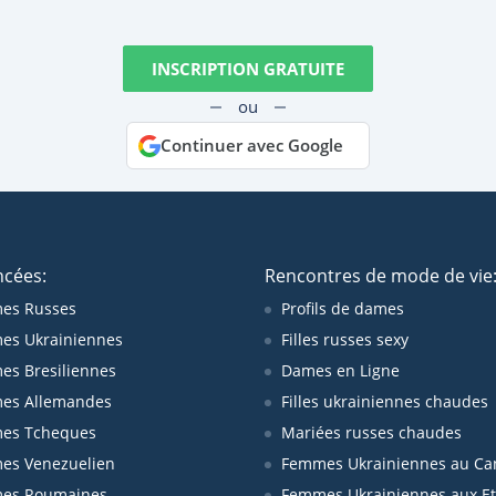
INSCRIPTION GRATUITE
ou
Continuer avec Google
ncées:
Rencontres de mode de vie
es Russes
Profils de dames
es Ukrainiennes
Filles russes sexy
s Bresiliennes
Dames en Ligne
es Allemandes
Filles ukrainiennes chaudes
es Tcheques
Mariées russes chaudes
es Venezuelien
Femmes Ukrainiennes au Ca
es Roumaines
Femmes Ukrainiennes aux Et