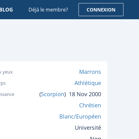
BLOG
Déjà le membre?
CONNEXION
Marrons
s yeux
Athlétique
rps
(
Scorpion
)
18 Nov 2000
issance
Chrétien
Blanc/Européen
Université
Non