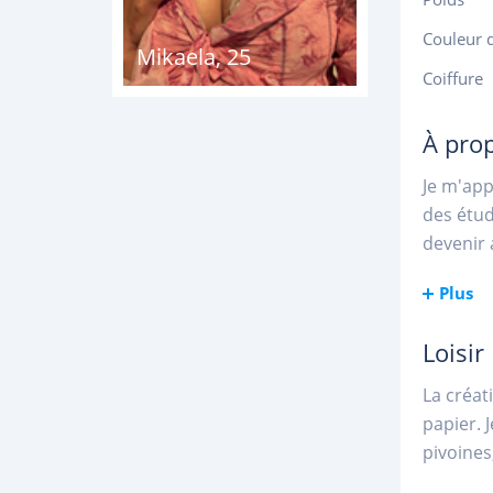
Couleur 
Mikaela
,
25
Coiffure
À pro
Je m'appe
des étud
devenir 
Plus
Loisir
La créat
papier. J
pivoines,