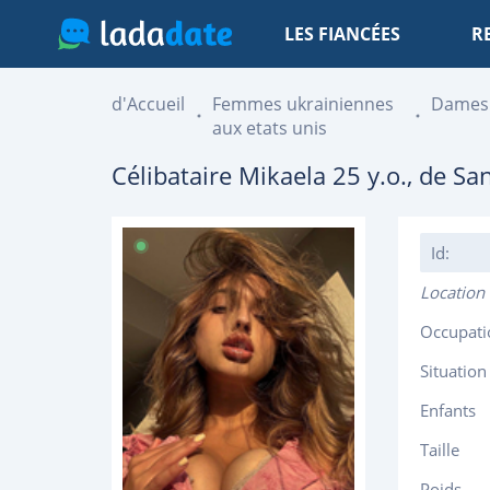
LES FIANCÉES
R
d'Accueil
Femmes ukrainiennes
Dames
aux etats unis
Célibataire
Mikaela
25
y.o., de
San
Id:
Location
Occupati
Situation
Enfants
Taille
Poids