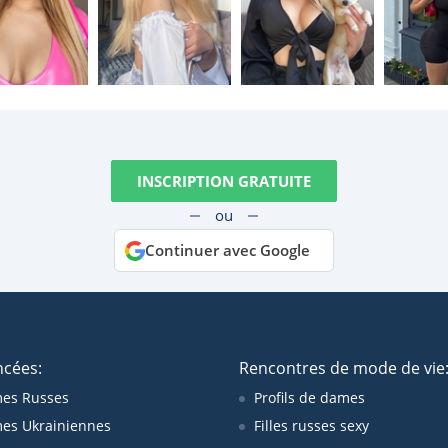
INSCRIPTION GRATUITE
ou
Continuer avec Google
ncées:
Rencontres de mode de vie
es Russes
Profils de dames
es Ukrainiennes
Filles russes sexy