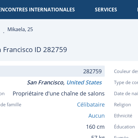
ENCONTRES INTERNATIONALES
SERVICES
Mikaela, 25
 Francisco
ID 282759
282759
Couleur de
San Francisco,
United States
Type de co
Propriétaire d'une chaîne de salons
on
Date de na
Célibataire
 de famille
Religion
Aucun
Ethnicité
160 cm
Éducation
57 kg
Fumée