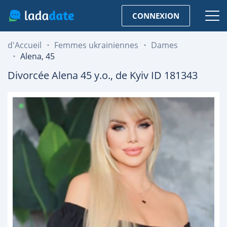
CONNEXION
d'Accueil
Femmes ukrainiennes
Dames
Alena, 45
Divorcée
Alena
45
y.o., de
Kyiv
ID 181343