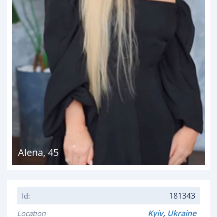
Alena
,
45
181343
Id:
Kyiv
,
Ukraine
Location