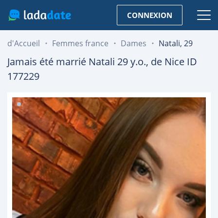
CONNEXION
d'Accueil
Femmes france
Dames
Natali, 29
Jamais été marrié
Natali
29
y.o., de
Nice
ID
177229