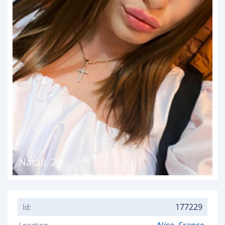
Natali
,
29
177229
Id: