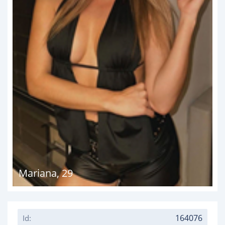
Mariana
,
29
164076
Id: