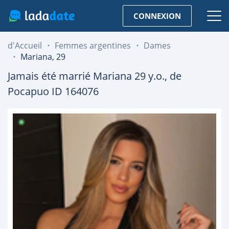
CONNEXION
d'Accueil
Femmes argentines
Dames
Mariana, 29
Jamais été marrié
Mariana
29
y.o., de
Pocapuo
ID 164076