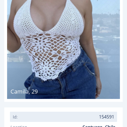
Camila
,
29
154591
Id: