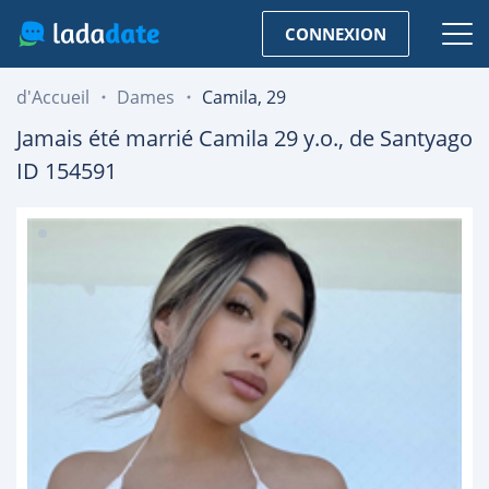
CONNEXION
d'Accueil
Dames
Camila, 29
Jamais été marrié
Camila
29
y.o., de
Santyago
ID 154591