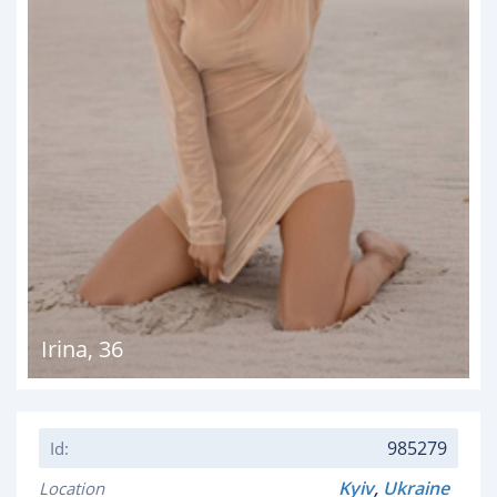
Irina
,
36
985279
Id:
Kyiv
,
Ukraine
Location