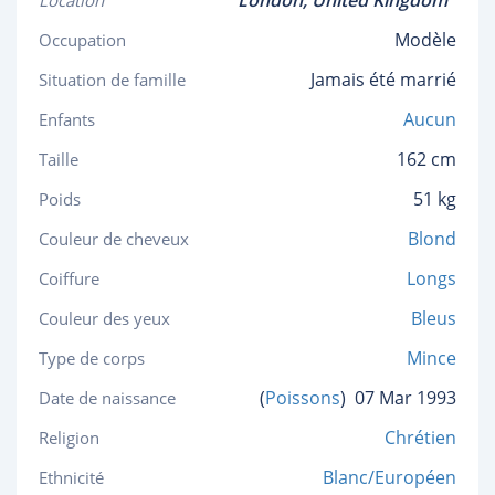
London,
United Kingdom
Location
Modèle
Occupation
Jamais été marrié
Situation de famille
Aucun
Enfants
162 cm
Taille
51 kg
Poids
Blond
Couleur de cheveux
Longs
Coiffure
Bleus
Couleur des yeux
Mince
Type de corps
(
Poissons
)
07 Mar 1993
Date de naissance
Chrétien
Religion
Blanc/Européen
Ethnicité