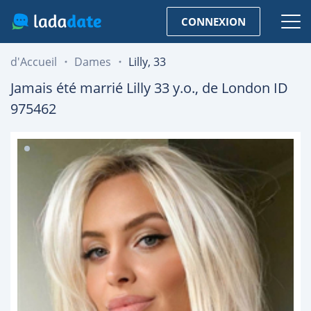
CONNEXION
d'Accueil
Dames
Lilly, 33
Jamais été marrié
Lilly
33
y.o., de
London
ID
975462