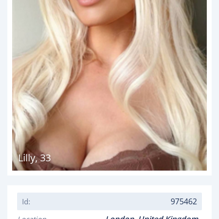
Lilly
,
33
975462
Id: