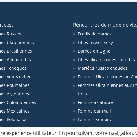
ncées:
Rencontres de mode de vie
es Russes
Profils de dames
es Ukrainiennes
Filles russes sexy
s Bresiliennes
Dames en Ligne
es Allemandes
Filles ukrainiennes chaudes
es Tcheques
Mariées russes chaudes
es Venezuelien
Femmes Ukrainiennes au Ca
es Roumaines
Femmes Ukrainiennes aux Et
es Argentines
Unis
es Colombiennes
Femme asiatique
es Mexicaines
Femme par mail
es Polonaises
Femmes seniors
re expérience utilisateur. En poursuivant votre navigation,