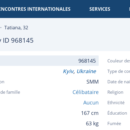
ENCONTRES INTERNATIONALES
SERVICES
Tatiana, 32
v
ID 968145
968145
Couleur de
Kyiv
,
Ukraine
Type de co
SMM
on
Date de na
Célibataire
 de famille
Religion
Aucun
Ethnicité
167 cm
Éducation
63 kg
Fumée