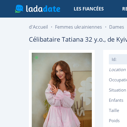
LES FIANCÉES
R
d'Accueil
Femmes ukrainiennes
Dames
Célibataire
Tatiana
32
y.o., de
Kyi
Id:
Location
Occupati
Situation
Enfants
Taille
Poids