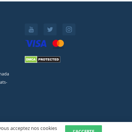
:
nada
ats-
 vous acceptez nos cookies
J'ACCEPTE