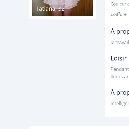
Couleur 
Tatiana
,
32
Coiffure
À pro
Je trava
Loisir
Pendant 
fleurs a
À pro
Intellige