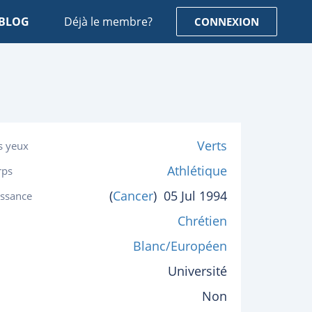
BLOG
Déjà le membre?
CONNEXION
Verts
s yeux
Athlétique
rps
(
Cancer
)
05 Jul 1994
issance
Chrétien
Blanc/Européen
Université
Non