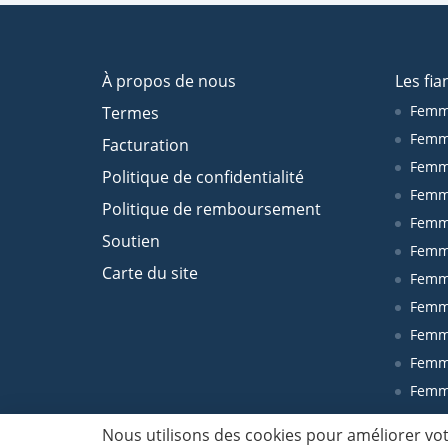
À propos de nous
Les fia
Femm
Termes
Femm
Facturation
Femme
Politique de confidentialité
Femm
Politique de remboursement
Femm
Soutien
Femm
Carte du site
Femm
Femm
Femm
Femm
Femm
© LadaDate 2026 Tous les droits sont réservés
Nous utilisons des cookies pour améliorer vot