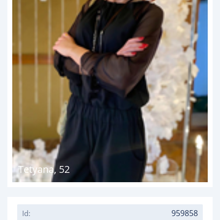
Tetyana
,
52
959858
Id: