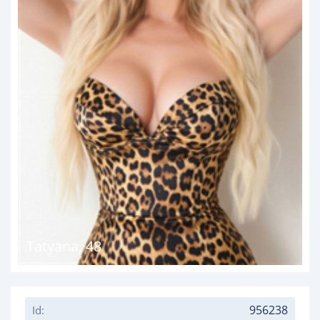
Tatyana
,
48
956238
Id: