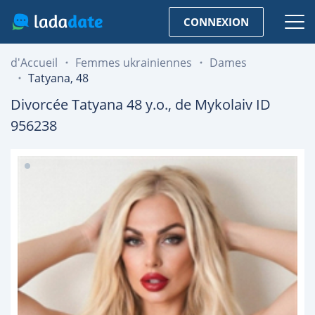
CONNEXION
d'Accueil
Femmes ukrainiennes
Dames
Tatyana, 48
Divorcée
Tatyana
48
y.o., de
Mykolaiv
ID
956238