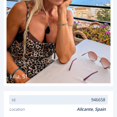
Julia
,
51
946658
Id:
Alicante,
Spain
Location