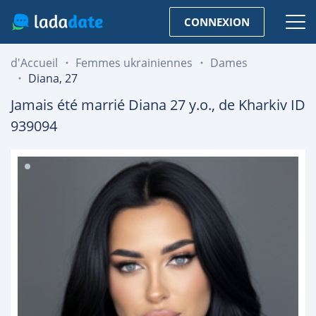
CONNEXION
d'Accueil
Femmes ukrainiennes
Dames
Diana, 27
Jamais été marrié
Diana
27
y.o., de
Kharkiv
ID
939094