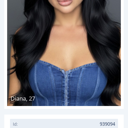
Diana
,
27
939094
Id: