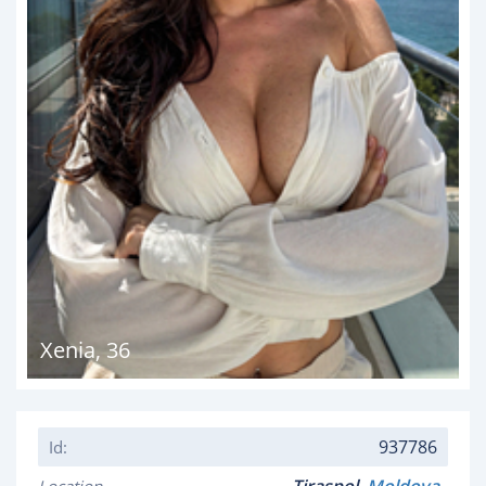
Xenia
,
36
937786
Id: