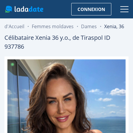
CONNEXION
d'Accueil
Femmes moldaves
Dames
Xenia, 36
Célibataire
Xenia
36
y.o., de
Tiraspol
ID
937786