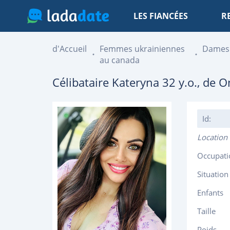
LES FIANCÉES
R
d'Accueil
Femmes ukrainiennes
Dames
au canada
Célibataire
Kateryna
32
y.o., de
O
Id:
Location
Occupati
Situation
Enfants
Taille
Poids