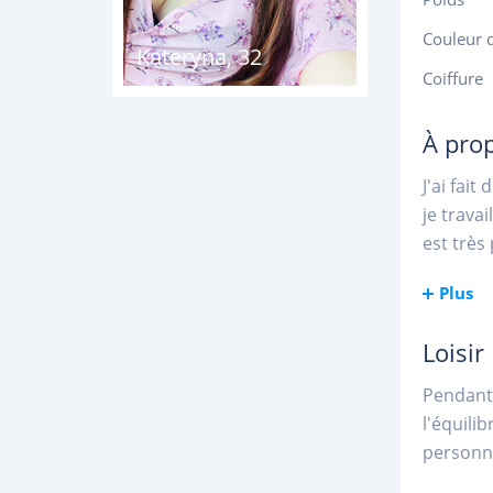
Couleur 
Kateryna
,
32
Coiffure
À pro
J'ai fai
je trava
est très
Plus
Loisir
Pendant 
l'équili
personne