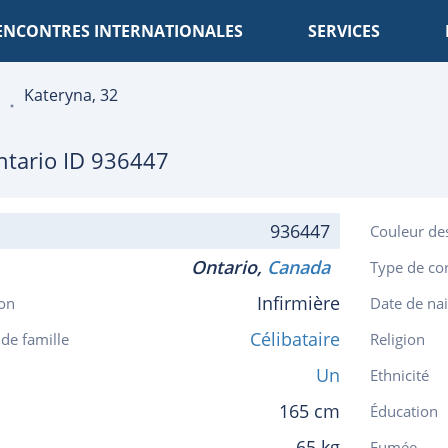
ENCONTRES INTERNATIONALES
SERVICES
Kateryna, 32
ntario
ID 936447
936447
Couleur de
Ontario,
Canada
Type de co
Infirmière
on
Date de na
Célibataire
 de famille
Religion
Un
Ethnicité
165 cm
Éducation
65 kg
Fumée