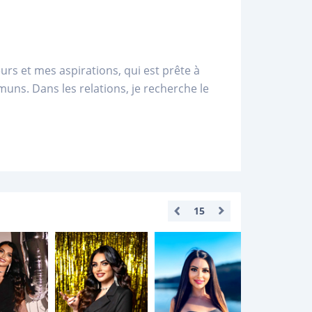
rs et mes aspirations, qui est prête à
ns. Dans les relations, je recherche le
15