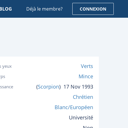
BLOG
Déjà le membre?
CONNEXION
Verts
s yeux
Mince
rps
(
Scorpion
)
17 Nov 1993
issance
Chrétien
Blanc/Européen
Université
Non