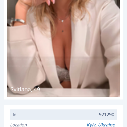
Svitlana
,
49
921290
Id:
Kyiv
,
Ukraine
Location