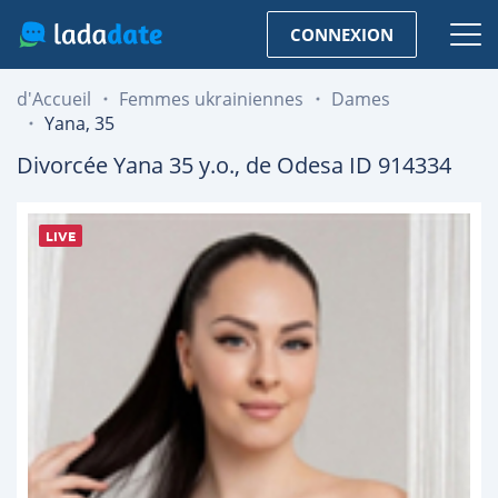
CONNEXION
d'Accueil
Femmes ukrainiennes
Dames
Yana, 35
Divorcée
Yana
35
y.o., de
Odesa
ID 914334
LIVE