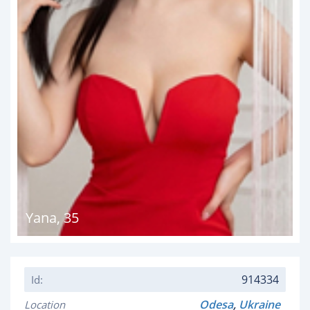
Yana
,
35
914334
Id:
Odesa
,
Ukraine
Location