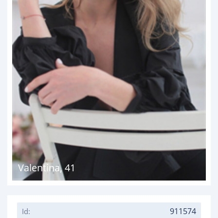
Valentina
,
41
911574
Id: